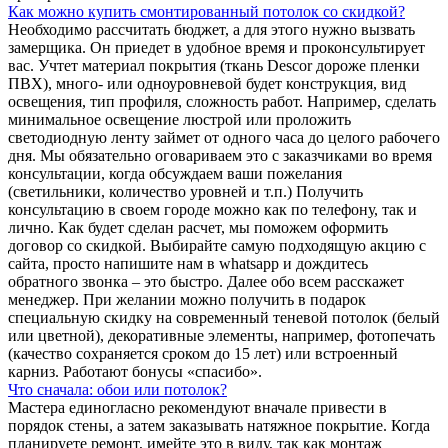
Как можно купить смонтированный потолок со скидкой?
Необходимо рассчитать бюджет, а для этого нужно вызвать
замерщика. Он приедет в удобное время и проконсультирует
вас. Учтет материал покрытия (ткань Descor дороже пленки
ПВХ), много- или одноуровневой будет конструкция, вид
освещения, тип профиля, сложность работ. Например, сделать
минимальное освещение люстрой или проложить
светодиодную ленту займет от одного часа до целого рабочего
дня. Мы обязательно оговариваем это с заказчиками во время
консультации, когда обсуждаем ваши пожелания
(светильники, количество уровней и т.п.) Получить
консультацию в своем городе можно как по телефону, так и
лично. Как будет сделан расчет, мы поможем оформить
договор со скидкой. Выбирайте самую подходящую акцию с
сайта, просто напишите нам в whatsapp и дождитесь
обратного звонка – это быстро. Далее обо всем расскажет
менеджер. При желании можно получить в подарок
специальную скидку на современный теневой потолок (белый
или цветной), декоративные элементы, например, фотопечать
(качество сохраняется сроком до 15 лет) или встроенный
карниз. Работают бонусы «спасибо».
Что сначала: обои или потолок?
Мастера единогласно рекомендуют вначале привести в
порядок стены, а затем заказывать натяжное покрытие. Когда
планируете ремонт, имейте это в виду, так как монтаж