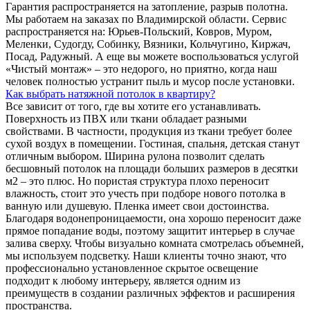
Гарантия распространяется на затопление, разрыв полотна.
Мы работаем на заказах по Владимирской области. Сервис
распространяется на: Юрьев-Польский, Ковров, Муром,
Меленки, Судогду, Собинку, Вязники, Кольчугино, Киржач,
Посад, Радужный. А еще вы можете воспользоваться услугой
«Чистый монтаж» – это недорого, но приятно, когда наш
человек полностью устранит пыль и мусор после установки.
Как выбрать натяжной потолок в квартиру?
Все зависит от того, где вы хотите его устанавливать.
Поверхность из ПВХ или ткани обладает разными
свойствами. В частности, продукция из ткани требует более
сухой воздух в помещении. Гостиная, спальня, детская станут
отличным выбором. Ширина рулона позволит сделать
бесшовный потолок на площади больших размеров в десятки
м2 – это плюс. Но пористая структура плохо переносит
влажность, стоит это учесть при подборе нового потолка в
ванную или душевую. Пленка имеет свои достоинства.
Благодаря водонепроницаемости, она хорошо переносит даже
прямое попадание воды, поэтому защитит интерьер в случае
залива сверху. Чтобы визуально комната смотрелась объемней,
мы используем подсветку. Наши клиенты точно знают, что
профессионально установленное скрытое освещение
подходит к любому интерьеру, является одним из
преимуществ в создании различных эффектов и расширения
пространства.